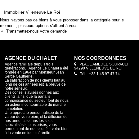
Immobilier Villeneuve Le Roi
Nous n'avons pas de biens à vous proposer dans la catégorie pour le
moment , plusieurs options s'offrent à vous :
Transmettez-nous votre demande
AGENCE DU CHALET
NOS COORDONNÉES
Agence familiale depuis trois
PLACE AMEDEE SOUPAULT
générations, l’Agence Le Chalet a été
94290 VILLENEUVE LE ROI
fondée en 1964 par Monsieur Jean
Tél. : +33 1 45 97 47 74
Serge Gautherie.
La satisfaction de nos clients tout au
long de ces années est la preuve de
notre sérieux.
Des conseils avisés donnés aux
clients, ainsi que la parfaite
connaissance du secteur font de nous
un acteur incontournable du marché
immobilier.
Une approche personnalisée de la
valeur de votre bien, et la diffusion de
nos annonces dans les sites
spécialisés le plus prisés, vous
permettront de nous confier votre bien
à la vente en toute sérénité.