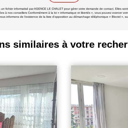
ans un fichier informatisé par AGENCE LE CHALET pour gérer votre demande de contact. Elles sont c
ées à nos conseillers Conformément à la loi « informatique et libertés », vous pouvez exercer votr
nformons de l'existence de la liste d'opposition au démarchage téléphonique « Bloctel », sur l
ns similaires à votre reche