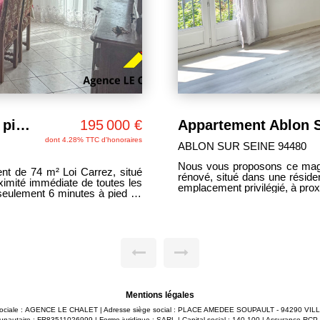
Appartement Ablon Sur Seine 5 pièce(s) 81 m2
189 000 €
ABLON SUR SEINE 94480
ent de 5 pièces, entièrement
Au coeur d'une résidence 
n entretenue. Il bénéficie d'un
verdoyant, découvrez ce bel 
te des commodités : gares RER
offrant un cadre de vie agréable, idéa
Saint-Georges, lignes de bus,
vous profiterez de la pro
ffrant de beaux volumes, cet
transports en commun ainsi
 cuisine aménagée et équipée,
RER D de Villeneuve-Saint
bres dont deux avec placards,
rapidement. L'appartement se compose d'une entrée, d'un séjour lumineux,
t ainsi que d'un débarras. Une
d'un salon pouvant facileme
sibilité d'acquérir un box dans
cuisine indépendante, d'un 
 sur les
d'une salle d'eau avec loggia,
onibles sur le site Géorisques
compléter ce bien, vous dispo
stockage, ainsi que d'un b
stationnement sécurisé pour
Mentions légales
quotidien. Les volumes généreux, le fort potentiel d'aménagement et
 sociale : AGENCE LE CHALET | Adresse siège social : PLACE AMEDEE SOUPAULT - 94290 VIL
l'environnement arboré font d
nautaire : FR83511026999 | Forme juridique : SARL | Capital social : 140 100 | Assurance RCP